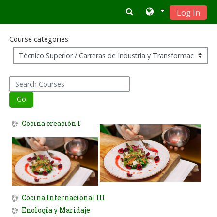
Skip to main content
Log In
Course categories:
Search Courses
Go
Cocina creación I
Cocina Internacional III
Enología y Maridaje