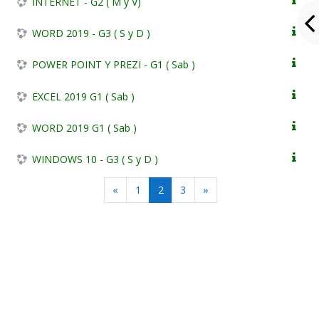
INTERNET - G2 ( M y V)
WORD 2019 - G3 ( S y D )
POWER POINT Y PREZI - G1 ( Sab )
EXCEL 2019 G1 ( Sab )
WORD 2019 G1 ( Sab )
WINDOWS 10 - G3 ( S y D )
Anterior
(actual)
Siguiente
«
1
2
3
»