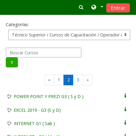
Salta al contenido principal
Entrar
Categorías:
Buscar Cursos
Ir
Anterior
(actual)
Siguiente
«
1
2
3
»
POWER POINT Y PREZI G3 ( S y D )
EXCEL 2019 - G3 (S y D)
INTERNET G1 ( Sab )