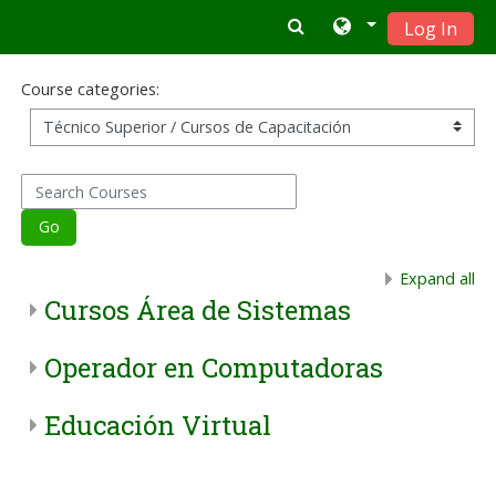
Skip to main content
Log In
Course categories:
Search Courses
Go
Expand all
Cursos Área de Sistemas
Operador en Computadoras
Educación Virtual